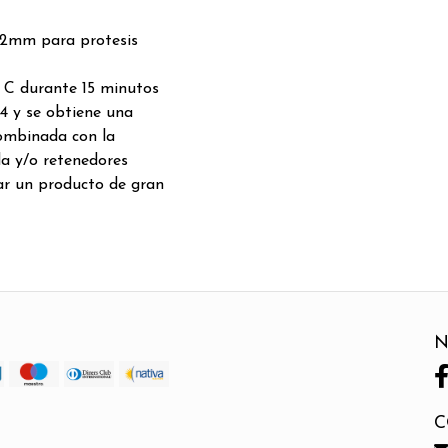
22mm para protesis
° C durante 15 minutos
V4 y se obtiene una
combinada con la
da y/o retenedores
gar un producto de gran
N
C