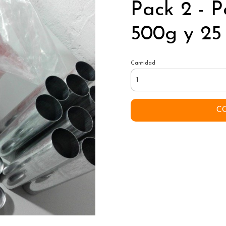
Pack 2 - P
500g y 25
Cantidad
C