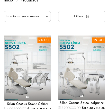
Inicio
Productos
Filtrar
17% OFF
12% OFF
Sillon Gnatus S500 colgante
Sillon Gnatus S500 Colibri
$13.200.000,00
$11.508.750,00