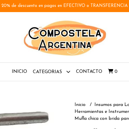
20% de descuento en pagos en EFECTIVO o TRANSFERENCIA
INICIO
CONTACTO
0
CATEGORIAS
Inicio
Insumos para L
Herramientas e Instrumen
Mufla chica con brida para