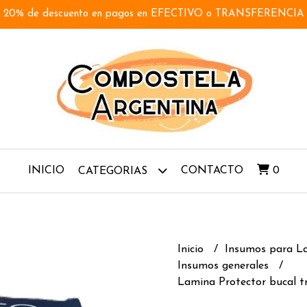
20% de descuento en pagos en EFECTIVO o TRANSFERENCIA
INICIO
CONTACTO
0
CATEGORIAS
Inicio
Insumos para L
Insumos generales
Lamina Protector bucal tr