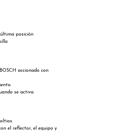
 última posición
illa
o BOSCH accionado con
ento.
uando se activa.
oltios.
n el reflector, el equipo y