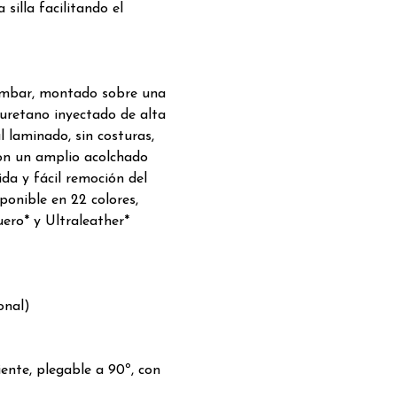
 silla facilitando el
lumbar, montado sobre una
iuretano inyectado de alta
l laminado, sin costuras,
con un amplio acolchado
da y fácil remoción del
ponible en 22 colores,
ero* y Ultraleather*
onal)
ente, plegable a 90º, con